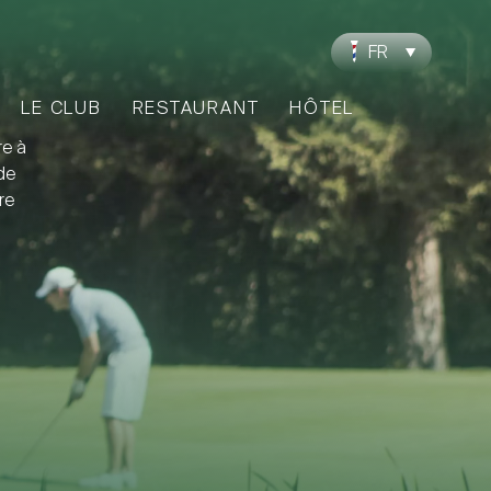
FR
LE CLUB
RESTAURANT
HÔTEL
re à
de
re