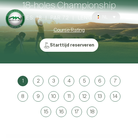
18-holes Championship
NL
HOLES: 18 | PAR 72 | LENGTE: 5900 M
Course Rating
Starttijd reserveren
1
2
3
4
5
6
7
8
9
10
11
12
13
14
15
16
17
18